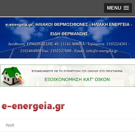
MENU
:
e-energeia.gr
ΗΛΙΑΚΟΙ ΘΕΡΜΟΣΙΦΩΝΕΣ - ΗΛΙΑΚΗ ΕΝΕΡΓΕΙΑ -
ΕΙΔΗ ΘΕΡΜΑΝΣΗΣ
Διεύθυνση:
ΕΡΜΩΝΑΣΣΗΣ 49
,
11142
ΑΘΗΝΑ
- Τηλέφωνα:
2105224261
-
2102464909
Fax: 2102527689 - Email:
info@e-energeia.g
r
Αρχή