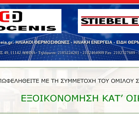
:
eia.gr
ΗΛΙΑΚΟΙ ΘΕΡΜΟΣΙΦΩΝΕΣ - ΗΛΙΑΚΗ ΕΝΕΡΓΕΙΑ - ΕΙΔΗ ΘΕ
Σ 49
,
11142
ΑΘΗΝΑ
- Τηλέφωνα:
2105224261
-
2102464909
Fax: 2102527689 - 