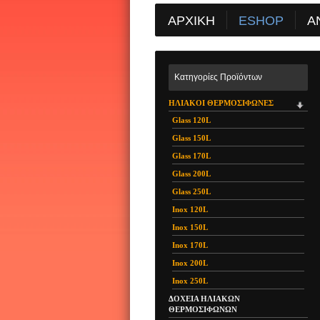
ΑΡΧΙΚΗ
ESHOP
Α
Όλες οι Κατηγορίε
Κατηγορίες Προϊόντων
Όλοι οι Κατασκευα
Αναζήτηση Προϊόν
ΗΛΙΑΚΟΙ ΘΕΡΜΟΣΙΦΩΝΕΣ
Πληροφορίες
Glass 120L
Ηλεκτρικοί κεντρικο
Glass 150L
*** Καλάθι Αγορών
Glass 170L
Glass 200L
Glass 250L
Inox 120L
Inox 150L
Inox 170L
Inox 200L
Inox 250L
ΔΟΧΕΙΑ ΗΛΙΑΚΩΝ
ΘΕΡΜΟΣΙΦΩΝΩΝ