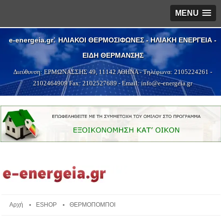
MENU
:
e-energeia.gr
ΗΛΙΑΚΟΙ ΘΕΡΜΟΣΙΦΩΝΕΣ - ΗΛΙΑΚΗ ΕΝΕΡΓΕΙΑ -
ΕΙΔΗ ΘΕΡΜΑΝΣΗΣ
Διεύθυνση:
ΕΡΜΩΝΑΣΣΗΣ 49
,
11142
ΑΘΗΝΑ
- Τηλέφωνα:
2105224261
-
2102464909
Fax: 2102527689 - Email:
info@e-energeia.g
r
Αρχή
ESHOP
ΘΕΡΜΟΠΟΜΠΟΙ