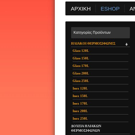
ΑΡΧΙΚΗ
ESHOP
Α
Όλες οι Κατηγορίε
Κατηγορίες Προϊόντων
Όλοι οι Κατασκευα
Αναζήτηση Προϊόν
ΗΛΙΑΚΟΙ ΘΕΡΜΟΣΙΦΩΝΕΣ
Πληροφορίες
Glass 120L
Ηλεκτρικοί κεντρικο
Glass 150L
*** Καλάθι Αγορών
Glass 170L
Glass 200L
Glass 250L
Inox 120L
Inox 150L
Inox 170L
Inox 200L
Inox 250L
ΔΟΧΕΙΑ ΗΛΙΑΚΩΝ
ΘΕΡΜΟΣΙΦΩΝΩΝ