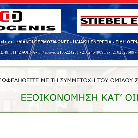
:
eia.gr
ΗΛΙΑΚΟΙ ΘΕΡΜΟΣΙΦΩΝΕΣ - ΗΛΙΑΚΗ ΕΝΕΡΓΕΙΑ - ΕΙΔΗ ΘΕ
Σ 49
,
11142
ΑΘΗΝΑ
- Τηλέφωνα:
2105224261
-
2102464909
Fax: 2102527689 - 