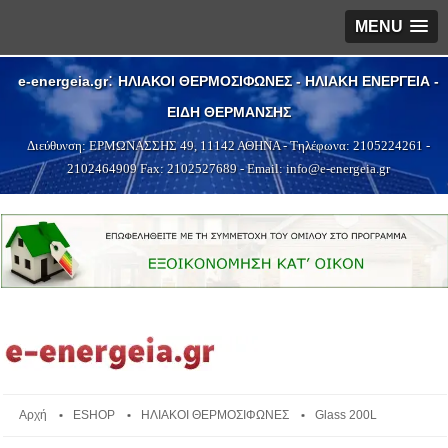
MENU
:
e-energeia.gr
ΗΛΙΑΚΟΙ ΘΕΡΜΟΣΙΦΩΝΕΣ - ΗΛΙΑΚΗ ΕΝΕΡΓΕΙΑ -
ΕΙΔΗ ΘΕΡΜΑΝΣΗΣ
Διεύθυνση:
ΕΡΜΩΝΑΣΣΗΣ 49
,
11142
ΑΘΗΝΑ
- Τηλέφωνα:
2105224261
-
2102464909
Fax: 2102527689 - Email:
info@e-energeia.g
r
Αρχή
ESHOP
ΗΛΙΑΚΟΙ ΘΕΡΜΟΣΙΦΩΝΕΣ
Glass 200L