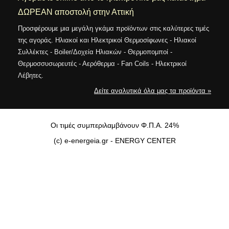
ΔΩΡΕΑΝ αποστολή στην Αττική
Προσφέρουμε μια μεγάλη γκάμα προϊόντων στις καλύτερες τιμές
της αγοράς. Ηλιακοί και Ηλεκτρικοί Θερμοσίφωνες - Ηλιακοί
Συλλέκτες - Boiler/Δοχεία Ηλιακών - Θερμοπομποί -
Θερμοσσυσωρευτές - Αερόθερμα - Fan Coils - Ηλεκτρικοί
Λέβητες.
Δείτε αναλυτικά όλα μας τα προϊόντα »
Oι τιμές συμπεριλαμβάνουν Φ.Π.Α. 24%
(c) e-energeia.gr - ENERGY CENTER